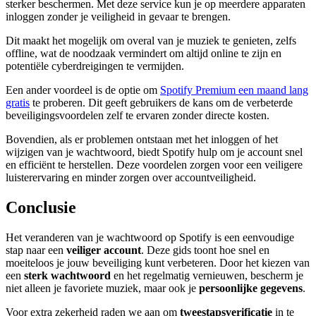
sterker beschermen. Met deze service kun je op meerdere apparaten
inloggen zonder je veiligheid in gevaar te brengen.
Dit maakt het mogelijk om overal van je muziek te genieten, zelfs
offline, wat de noodzaak vermindert om altijd online te zijn en
potentiële cyberdreigingen te vermijden.
Een ander voordeel is de optie om
Spotify Premium een maand lang
gratis
te proberen. Dit geeft gebruikers de kans om de verbeterde
beveiligingsvoordelen zelf te ervaren zonder directe kosten.
Bovendien, als er problemen ontstaan met het inloggen of het
wijzigen van je wachtwoord, biedt Spotify hulp om je account snel
en efficiënt te herstellen. Deze voordelen zorgen voor een veiligere
luisterervaring en minder zorgen over accountveiligheid.
Conclusie
Het veranderen van je wachtwoord op Spotify is een eenvoudige
stap naar een
veiliger account
. Deze gids toont hoe snel en
moeiteloos je jouw beveiliging kunt verbeteren. Door het kiezen van
een
sterk wachtwoord
en het regelmatig vernieuwen, bescherm je
niet alleen je favoriete muziek, maar ook je
persoonlijke gegevens
.
Voor extra zekerheid raden we aan om
tweestapsverificatie
in te