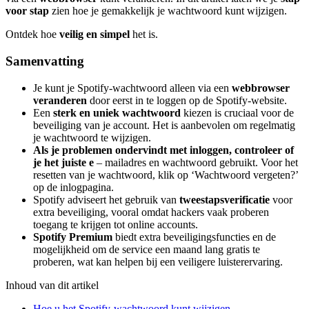
voor stap
zien hoe je gemakkelijk je wachtwoord kunt wijzigen.
Ontdek hoe
veilig en simpel
het is.
Samenvatting
Je kunt je Spotify-wachtwoord alleen via een
webbrowser
veranderen
door eerst in te loggen op de Spotify-website.
Een
sterk en uniek wachtwoord
kiezen is cruciaal voor de
beveiliging van je account. Het is aanbevolen om regelmatig
je wachtwoord te wijzigen.
Als je problemen ondervindt met inloggen, controleer of
je het juiste e
– mailadres en wachtwoord gebruikt. Voor het
resetten van je wachtwoord, klik op ‘Wachtwoord vergeten?’
op de inlogpagina.
Spotify adviseert het gebruik van
tweestapsverificatie
voor
extra beveiliging, vooral omdat hackers vaak proberen
toegang te krijgen tot online accounts.
Spotify Premium
biedt extra beveiligingsfuncties en de
mogelijkheid om de service een maand lang gratis te
proberen, wat kan helpen bij een veiligere luisterervaring.
Inhoud van dit artikel
Hoe u het Spotify-wachtwoord kunt wijzigen