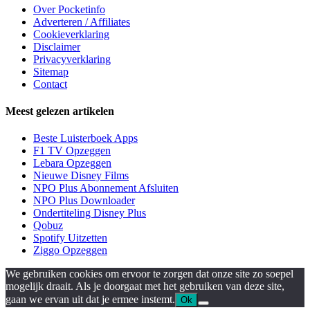
Over Pocketinfo
Adverteren / Affiliates
Cookieverklaring
Disclaimer
Privacyverklaring
Sitemap
Contact
Meest gelezen artikelen
Beste Luisterboek Apps
F1 TV Opzeggen
Lebara Opzeggen
Nieuwe Disney Films
NPO Plus Abonnement Afsluiten
NPO Plus Downloader
Ondertiteling Disney Plus
Qobuz
Spotify Uitzetten
Ziggo Opzeggen
We gebruiken cookies om ervoor te zorgen dat onze site zo soepel
mogelijk draait. Als je doorgaat met het gebruiken van deze site,
gaan we ervan uit dat je ermee instemt.
Ok