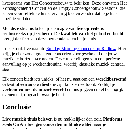
livestreams van Het Concertgebouw te bekijken. Deze omvatten Het
Zondagochtend Concert en de Empty Concertgebouw Sessions, die
je een voortreffelijke luisterervaring bieden zonder dat je je huis
hoeft te verlaten.
Met deze streams beleef je de magie van
live optredens
rechtstreeks op je scherm
. De
kwaliteit van het geluid en beeld
brengt de sfeer van deze beroemde zalen bij je thuis.
Luister ook live naar de
Sunday Morning Concerts op Radio 4
. Hier
krijg je elke zondagochtend concerten voorgeschoteld die jouw
muzikale horizon verbreden. Deze uitzendingen zijn een perfecte
aanvulling op je weekendroutine, waarbij klassieke muziek centraal
staat.
Elk concert biedt iets unieks, of het nu gaat om een
wereldberoemd
orkest of een solo-artiest
die zijn kunsten vertoont. Zo blijf je
verbonden met de muziekwereld
en mis je geen enkel belangrijk
evenement, ongeacht waar je bent.
Conclusie
Live muziek thuis beleven
is nu makkelijker dan ooit.
Platforms
zoals On Air
brengen
concerten in filmkwaliteit
naar je