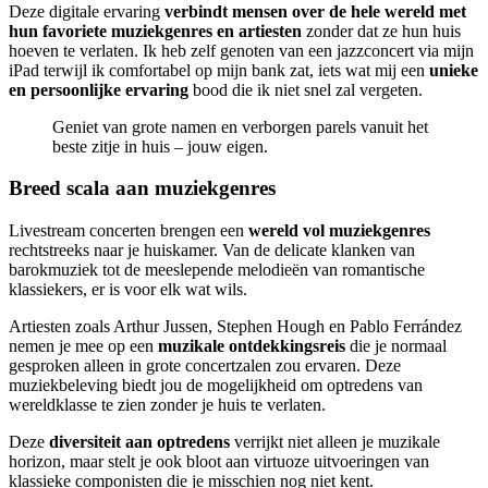
Deze digitale ervaring
verbindt mensen over de hele wereld met
hun favoriete muziekgenres en artiesten
zonder dat ze hun huis
hoeven te verlaten. Ik heb zelf genoten van een jazzconcert via mijn
iPad terwijl ik comfortabel op mijn bank zat, iets wat mij een
unieke
en persoonlijke ervaring
bood die ik niet snel zal vergeten.
Geniet van grote namen en verborgen parels vanuit het
beste zitje in huis – jouw eigen.
Breed scala aan muziekgenres
Livestream concerten brengen een
wereld vol muziekgenres
rechtstreeks naar je huiskamer. Van de delicate klanken van
barokmuziek tot de meeslepende melodieën van romantische
klassiekers, er is voor elk wat wils.
Artiesten zoals Arthur Jussen, Stephen Hough en Pablo Ferrández
nemen je mee op een
muzikale ontdekkingsreis
die je normaal
gesproken alleen in grote concertzalen zou ervaren. Deze
muziekbeleving biedt jou de mogelijkheid om optredens van
wereldklasse te zien zonder je huis te verlaten.
Deze
diversiteit aan optredens
verrijkt niet alleen je muzikale
horizon, maar stelt je ook bloot aan virtuoze uitvoeringen van
klassieke componisten die je misschien nog niet kent.