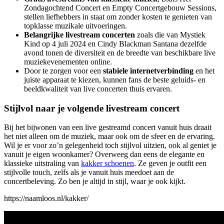
Zondagochtend Concert en Empty Concertgebouw Sessions,
stellen liefhebbers in staat om zonder kosten te genieten van
topklasse muzikale uitvoeringen.
Belangrijke livestream concerten
zoals die van Mystiek
Kind op 4 juli 2024 en Cindy Blackman Santana dezelfde
avond tonen de diversiteit en de breedte van beschikbare live
muziekevenementen online.
Door te zorgen voor een
stabiele internetverbinding
en het
juiste apparaat te kiezen, kunnen fans de beste geluids- en
beeldkwaliteit van live concerten thuis ervaren.
Stijlvol naar je volgende livestream concert
Bij het bijwonen van een live gestreamd concert vanuit huis draait
het niet alleen om de muziek, maar ook om de sfeer en de ervaring.
Wil je er voor zo’n gelegenheid toch stijlvol uitzien, ook al geniet je
vanuit je eigen woonkamer? Overweeg dan eens de elegante en
klassieke uitstraling van
kakker schoenen
. Ze geven je outfit een
stijlvolle touch, zelfs als je vanuit huis meedoet aan de
concertbeleving. Zo ben je altijd in stijl, waar je ook kijkt.
https://naamloos.nl/kakker/