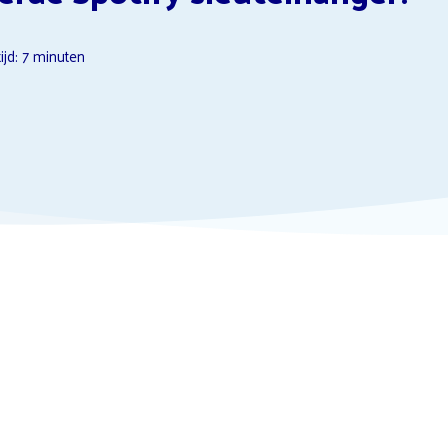
Video streamingdiensten
F1 TV Opzeggen
ijd:
7
minuten