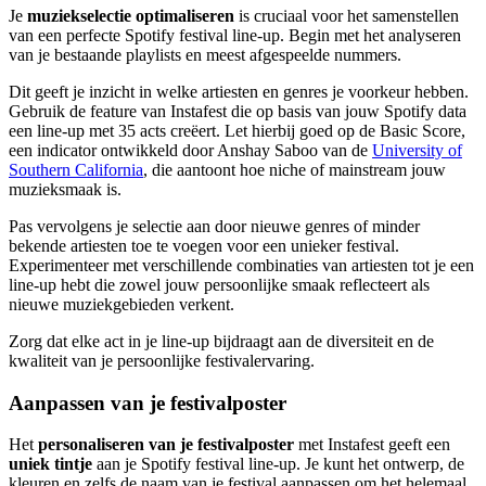
Je
muziekselectie optimaliseren
is cruciaal voor het samenstellen
van een perfecte Spotify festival line-up. Begin met het analyseren
van je bestaande playlists en meest afgespeelde nummers.
Dit geeft je inzicht in welke artiesten en genres je voorkeur hebben.
Gebruik de feature van Instafest die op basis van jouw Spotify data
een line-up met 35 acts creëert. Let hierbij goed op de Basic Score,
een indicator ontwikkeld door Anshay Saboo van de
University of
Southern California
, die aantoont hoe niche of mainstream jouw
muzieksmaak is.
Pas vervolgens je selectie aan door nieuwe genres of minder
bekende artiesten toe te voegen voor een unieker festival.
Experimenteer met verschillende combinaties van artiesten tot je een
line-up hebt die zowel jouw persoonlijke smaak reflecteert als
nieuwe muziekgebieden verkent.
Zorg dat elke act in je line-up bijdraagt aan de diversiteit en de
kwaliteit van je persoonlijke festivalervaring.
Aanpassen van je festivalposter
Het
personaliseren van je festivalposter
met Instafest geeft een
uniek tintje
aan je Spotify festival line-up. Je kunt het ontwerp, de
kleuren en zelfs de naam van je festival aanpassen om het helemaal