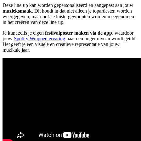
Deze line-up kan worden gepersonaliseerd en aangepast aan jouw
muzieksmaak
. Dit houdt in dat niet alleen je topartiesten worden
weergegeven, maar ook je luistergewoonten worden meegenomen
in het creëren van deze line-up.
Je kunt zelfs je eigen
festivalposter maken via de app
, waardoor
jouw
Spotify Wrapped ervaring
naar een hoger niveau wordt getild.
Het geeft je een visuele en creatieve representatie van jouw
muzikale jaar.