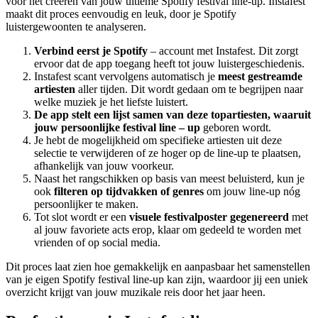
voor het creëren van jouw ultieme Spotify festival line-up. Instafest
maakt dit proces eenvoudig en leuk, door je Spotify
luistergewoonten te analyseren.
Verbind eerst je Spotify
– account met Instafest. Dit zorgt
ervoor dat de app toegang heeft tot jouw luistergeschiedenis.
Instafest scant vervolgens automatisch je
meest gestreamde
artiesten
aller tijden. Dit wordt gedaan om te begrijpen naar
welke muziek je het liefste luistert.
De app stelt een lijst samen van deze topartiesten, waaruit
jouw
persoonlijke festival line
– up
geboren wordt.
Je hebt de mogelijkheid om specifieke artiesten uit deze
selectie te verwijderen of ze hoger op de line-up te plaatsen,
afhankelijk van jouw voorkeur.
Naast het rangschikken op basis van meest beluisterd, kun je
ook
filteren op tijdvakken of genres
om jouw line-up nóg
persoonlijker te maken.
Tot slot wordt er een
visuele festivalposter gegenereerd
met
al jouw favoriete acts erop, klaar om gedeeld te worden met
vrienden of op social media.
Dit proces laat zien hoe gemakkelijk en aanpasbaar het samenstellen
van je eigen Spotify festival line-up kan zijn, waardoor jij een uniek
overzicht krijgt van jouw muzikale reis door het jaar heen.