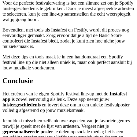
Voor de perfecte festivalervaring is het een slimme zet om je Spotify
luistergeschiedenis te gebruiken. Door je meest afgespeelde artiesten
te selecteren, kun je een line-up samenstellen die echt weerspiegelt
wat jij graag hoort.
Bovendien, met tools als Instafest en Festify, wordt dit proces nog
eenvoudiger gemaakt. Zorg ervoor dat je altijd de Basic Score
controleert die Instafest biedt, zodat je kunt zien hoe niche jouw
muzieksmaak is.
Met deze tips en tools maak je in een handomdraai een Spotify
festival line-up die niet alleen uniek is, maar ook perfect aansluit bij
jouw muzikale voorkeuren.
Conclusie
Het creëren van je eigen Spotify festival line-up met de
Instafest
app
is zowel eenvoudig als leuk. Deze app neemt jouw
luistergeschiedenis
en tovert deze om in een unieke festivalposter,
volledig afgestemd op jouw muzieksmaak.
Je ontdekt misschien zelfs nieuwe aspecten van je favoriete genres
terwijl je speelt met de lijst van artiesten. Vergeet niet je
gepersonaliseerde poster
te delen op sociale media; het is een