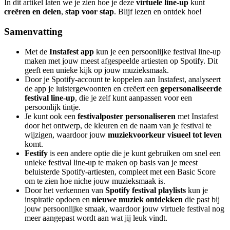
In dit artikel laten we je zien hoe je deze
virtuele line-up
kunt
creëren en delen
,
stap voor stap
. Blijf lezen en ontdek hoe!
Samenvatting
Met de
Instafest app
kun je een persoonlijke festival line-up
maken met jouw meest afgespeelde artiesten op Spotify. Dit
geeft een unieke kijk op jouw muzieksmaak.
Door je Spotify-account te koppelen aan Instafest, analyseert
de app je luistergewoonten en creëert een
gepersonaliseerde
festival line-up
, die je zelf kunt aanpassen voor een
persoonlijk tintje.
Je kunt ook een
festivalposter personaliseren
met Instafest
door het ontwerp, de kleuren en de naam van je festival te
wijzigen, waardoor jouw
muziekvoorkeur visueel tot leven
komt.
Festify
is een andere optie die je kunt gebruiken om snel een
unieke festival line-up te maken op basis van je meest
beluisterde Spotify-artiesten, compleet met een Basic Score
om te zien hoe niche jouw muzieksmaak is.
Door het verkennen van
Spotify festival playlists
kun je
inspiratie opdoen en
nieuwe muziek ontdekken
die past bij
jouw persoonlijke smaak, waardoor jouw virtuele festival nog
meer aangepast wordt aan wat jij leuk vindt.