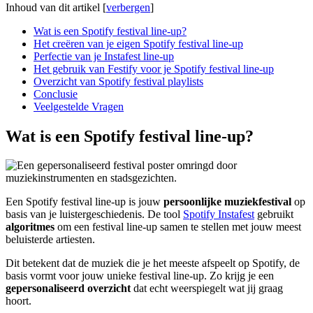
Inhoud van dit artikel
[
verbergen
]
Wat is een Spotify festival line-up?
Het creëren van je eigen Spotify festival line-up
Perfectie van je Instafest line-up
Het gebruik van Festify voor je Spotify festival line-up
Overzicht van Spotify festival playlists
Conclusie
Veelgestelde Vragen
Wat is een Spotify festival line-up?
Een Spotify festival line-up is jouw
persoonlijke muziekfestival
op
basis van je luistergeschiedenis. De tool
Spotify Instafest
gebruikt
algoritmes
om een festival line-up samen te stellen met jouw meest
beluisterde artiesten.
Dit betekent dat de muziek die je het meeste afspeelt op Spotify, de
basis vormt voor jouw unieke festival line-up. Zo krijg je een
gepersonaliseerd overzicht
dat echt weerspiegelt wat jij graag
hoort.